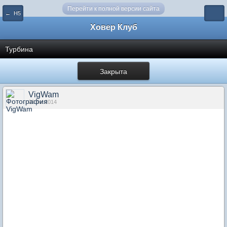
Перейти к полной версии сайта
← Н5
Ховер Клуб
Турбина
Закрыта
VigWam
09 Jul 2014