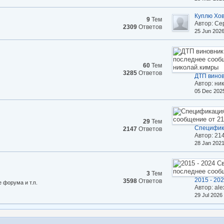
Куплю Хов
9
Тем
Автор: Се
2309
Ответов
25 Jun 202
60
Тем
3285
Ответов
ДТП винов
Автор: ни
05 Dec 202
29
Тем
Специфик
2147
Ответов
Автор: 21
28 Jan 202
3
Тем
2015 - 202
3598
Ответов
 форума и т.п.
Автор: ale
29 Jul 2026