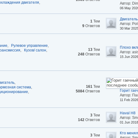
охлаждения двигателя
,
Автор: Di
06 May 202
Двигатель
1
Тем
Автор: Pol
9
Ответов
30 Mar 202
ание
,
Рулевое управление
,
Плохо вклю
13
Тем
рансмиссия
,
Кузов/ салон
,
Автор: asi
248
Ответов
15 Jun 202
вигатель
,
161
Тем
ормозная система
,
Горит гаеч
5084
Ответов
диционирование
,
Автор: Па
11 Feb 202
Haval H8
3
Тем
Автор: Sm
142
Ответов
01 Jun 201
Кто менял
3
Тем
Автор: Sm