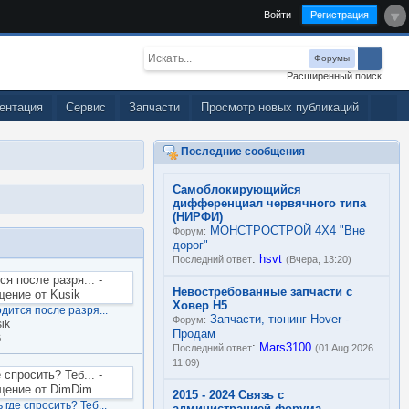
Войти
Регистрация
Форумы
Расширенный поиск
ентация
Сервис
Запчасти
Просмотр новых публикаций
Последние сообщения
Самоблокирующийся
дифференциал червячного типа
(НИРФИ)
МОНСТРОСТРОЙ 4Х4 "Вне
Форум:
дорог"
:
hsvt
Последний ответ
(Вчера, 13:20)
Невостребованные запчасти с
Ховер Н5
дится после разря...
Запчасти, тюнинг Hover -
Форум:
ik
Продам
6
:
Mars3100
Последний ответ
(01 Aug 2026
11:09)
2015 - 2024 Связь с
где спросить? Теб...
администрацией форума,