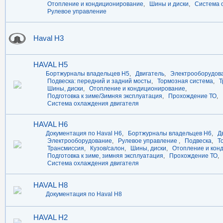
Отопление и кондиционирование
,
Шины и диски
,
Система 
Рулевое управление
Haval H3
HAVAL H5
Бортжурналы владельцев Н5
,
Двигатель
,
Электрооборудов
Подвеска: передний и задний мосты
,
Тормозная система
,
Т
Шины, диски
,
Отопление и кондиционирование
,
Подготовка к зиме/Зимняя эксплуатация
,
Прохождение ТО
,
Система охлаждения двигателя
HAVAL H6
Документация по Haval H6
,
Бортжурналы владельцев Н6
,
Д
Электрооборудование
,
Рулевое управление
,
Подвеска
,
Т
Трансмиссия
,
Кузов/салон
,
Шины, диски
,
Отопление и кон
Подготовка к зиме, зимняя эксплуатация
,
Прохождение ТО
,
Система охлаждения двигателя
HAVAL H8
Документация по Haval H8
HAVAL H2