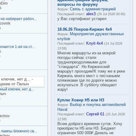
mDim
вопросы по форуму
6
Связь с администрацией
Форум:
:
alex3
Последний ответ
(29 Jul 2026 00:45)
у Вас сертификат устарел
 не набирает рабоч...
covnik
5
18.06.26 Покров-Киржач 4х4
Мероприятия дружественных
Форум:
клубов
:
Клуб 4х4
Последний ответ
(14 Jul 2026
чается 1-ая на ст...
13:59)
s
Многие маршруты из-за мокрой
6
погоды сейчас стали
труднопреодолимыми для
"стандарта". Но Киржачский
маршрут проходим!К тому же в реке
Киржачь много мест с песчаными
пляжиками где по дороге можно
искупаться. В субботу обещают
ный ключик, нет д...
жару!
лыч
6
Куплю Ховер Н5 или Н3
Выбор и покупка автомобилей
Форум:
Haval
:
Сергей 61
Последний ответ
(25 Jun 2026
echov
12:58)
8
Всем доброго времени суток. Хочу
приобрести Н5 или Н3. Бюджет
 лампы ближнего св...
ограничен 500 000₽.Дизель не
echov