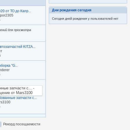
Дни рождения сегодня
20 от ТО до Капр...
apor2305
Сегодня дней рождения у пользователей нет
6
ений для просмотра
втозапчастей KITZA...
нт
5
зборка "G...
nderer
6
ованные запчасти с...
rs3100
6
Рекорд посещаемости