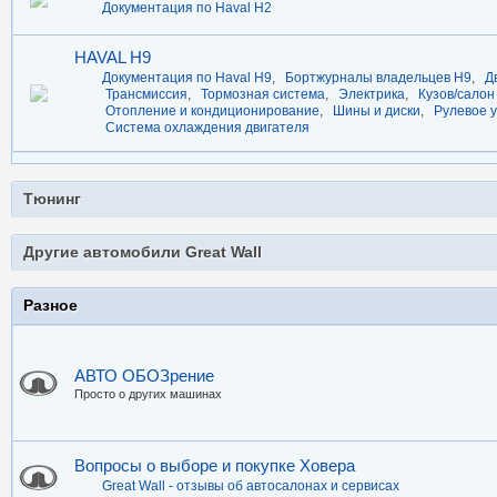
Документация по Haval H2
HAVAL H9
Документация по Haval H9
,
Бортжурналы владельцев H9
,
Д
Трансмиссия
,
Тормозная система
,
Электрика
,
Кузов/сало
Отопление и кондиционирование
,
Шины и диски
,
Рулевое 
Система охлаждения двигателя
Тюнинг
Другие автомобили Great Wall
Разное
АВТО ОБОЗрение
Просто о других машинах
Вопросы о выборе и покупке Ховера
Great Wall - отзывы об автосалонах и сервисах