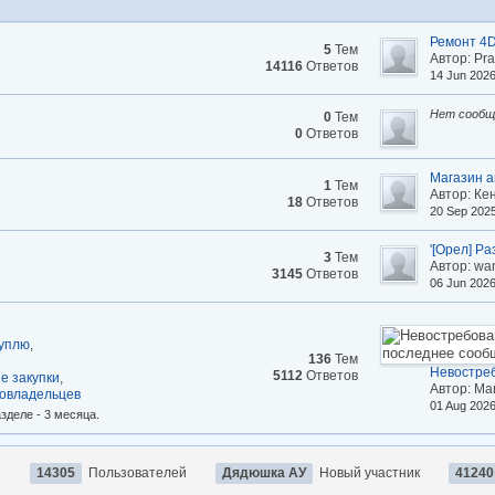
Ремонт 4D
5
Тем
Автор: Pr
14116
Ответов
14 Jun 202
Нет сообщ
0
Тем
0
Ответов
Магазин а
1
Тем
Автор: Ке
18
Ответов
20 Sep 202
'[Орел] Ра
3
Тем
Автор: wa
3145
Ответов
06 Jun 202
Куплю
,
136
Тем
Невостреб
5112
Ответов
е закупки
,
Автор: Ma
товладельцев
01 Aug 202
зделе - 3 месяца.
й
14305
Пользователей
Дядюшка АУ
Новый участник
41240