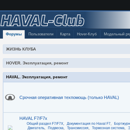
HAVAL-Club
Форумы
Пользователи
Карта
Hover-Клуб
Модельный ря
ЖИЗНЬ КЛУБА
HOVER. Эксплуатация, ремонт
HAVAL. Эксплуатация, ремонт
Срочная оперативная техпомощь (только HAVAL)
HAVAL F7/F7x
Общий раздел F7/F7X
,
Документация по Haval F7
,
Бортжурн
Двигатель
,
Подвеска
,
Трансмиссия
,
Тормозная система
,
Э