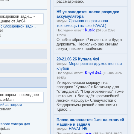
рассматриваю.
8
Н9 yе заводится после разрядки
аккумулятора
Срочная оперативная
Форум:
техпомощь (только HAVAL)
с блокировкой задн...
:
Kusik
Последний ответ
(24 Jun 2026
64
12:28)
5
Ошибки сбросил? иначе так и будет
дурковать. Несколько раз снимал
аккум, никаких проблемм.
20-21.06.26 Купала 4х4
Мероприятия дружественных
Форум:
клубов
:
Клуб 4х4
Последний ответ
(16 Jun 2026
19:53)
Интереснейший маршрут на
праздник “Купала” к Калязину для
"стандарта". "Подготовленных" тоже
не гоним! • Вас ждёт красивейший
лесной маршрут.• Спецучастки с
кий автопром
бездорожьем разной сложности.•
cerMan
Красо...
5
Плохо включается 1-ая на стоячей
арого ховера для...
машине и задняя
njubas
HAVAL H5
Форум:
6
:
asis
Последний ответ
(15 Jun 2026 19:10)