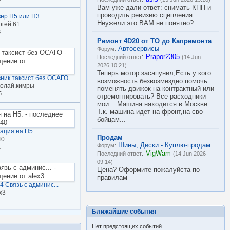
Вам уже дали ответ: снимать КПП и
проводить ревизию сцепления.
ер Н5 или Н3
Неужели это ВАМ не понятно?
ргей 61
6
Ремонт 4D20 от ТО до Капремонта
Автосервисы
Форум:
:
Prapor2305
Последний ответ
(14 Jun
2026 10:21)
Теперь мотор засапунил,Есть у кого
ник таксист без ОСАГО
возможность безвозмездно помочь
колай.кимры
поменять движок на контрактный или
5
отремонтировать? Все расходники
мои... Машина находится в Москве.
Т.к. машина идет на фронт,на сво
бойцам...
ация на Н5.
Продам
40
Шины, Диски - Куплю-продам
Форум:
1
:
VigWam
Последний ответ
(14 Jun 2026
09:14)
Цена? Оформите пожалуйста по
правилам
4 Связь с админис...
x3
Ближайшие события
Нет предстоящих событий