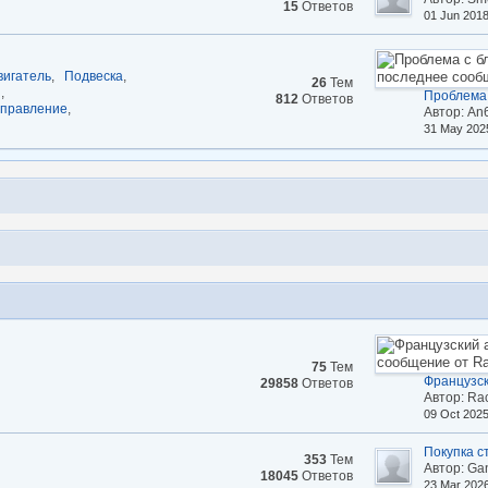
15
Ответов
01 Jun 201
вигатель
,
Подвеска
,
26
Тем
н
,
Проблема 
812
Ответов
управление
,
Автор: An
31 May 202
75
Тем
Французс
29858
Ответов
Автор: Ra
09 Oct 202
Покупка ст
353
Тем
Автор: Ga
18045
Ответов
23 Mar 202