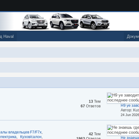
д Haval
Докум
13
Тем
Н9 yе заво
67
Ответов
Автор: Kus
24 Jun 202
алы владельцев F7/F7x
,
42
Тем
лектрика
,
Кузов/салон
,
Не знаешь 
1963
Ответов