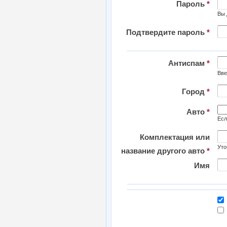
Пароль
*
Вы 
Подтвердите пароль
*
Антиспам
*
Вве
Город
*
Авто
*
Есл
Комплектация или
Уто
название другого авто
*
Имя