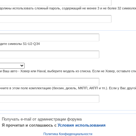
должны использовать сложный пароль, содержащий не менее 3 и не более 32 символо
дите символы S1-U2-Q34
и Ваш авто - Ховер или Haval, выберите модель из списка. Если не Ховер, оставьте с
чните в этом поле комплектацию (бензин, дизель, МКПП, АКПП и тп.). Если у Вас друго
Получать e-mail от администрации форума
Я прочитал и соглашаюсь с
Условия использования
Политика Конфиденциальности