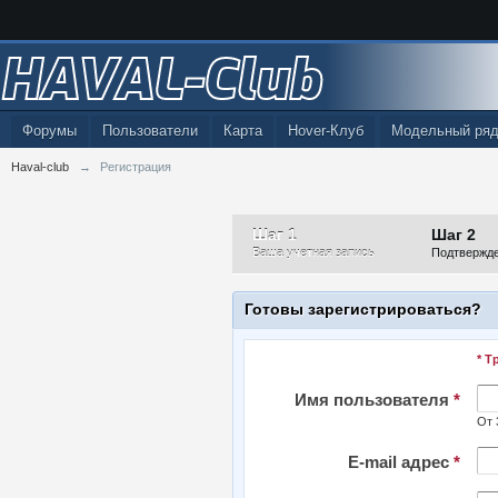
HAVAL-Club
Форумы
Пользователи
Карта
Hover-Клуб
Модельный ряд
Haval-club
→
Регистрация
Шаг 1
Шаг 2
Ваша учетная запись
Подтвержд
Готовы зарегистрироваться?
* Т
Имя пользователя
*
От 
E-mail адрес
*