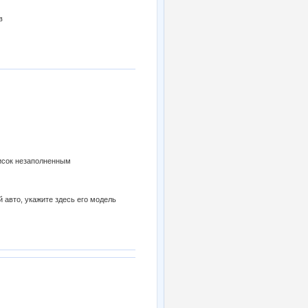
в
писок незаполненным
й авто, укажите здесь его модель