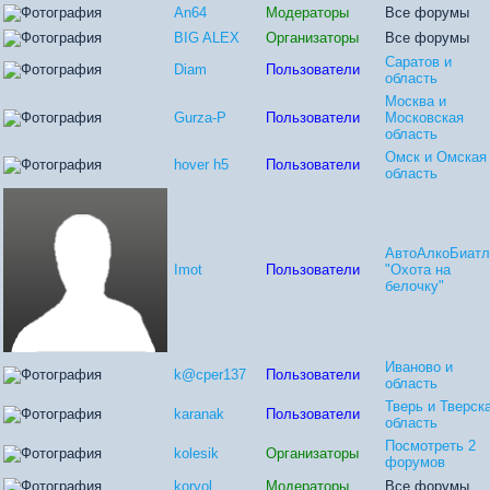
An64
Модераторы
Все форумы
BIG ALEX
Организаторы
Все форумы
Саратов и
Diam
Пользователи
область
Москва и
Gurza-P
Пользователи
Московская
область
Омск и Омская
hover h5
Пользователи
область
АвтоАлкоБиатл
Imot
Пользователи
"Охота на
белочку"
Иваново и
k@cper137
Пользователи
область
Тверь и Тверск
karanak
Пользователи
область
Посмотреть 2
kolesik
Организаторы
форумов
korvol
Модераторы
Все форумы