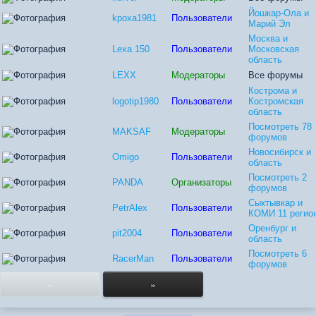
Йошкар-Ола и
kpoxa1981
Пользователи
Марий Эл
Москва и
Lexa 150
Пользователи
Московская
область
LEXX
Модераторы
Все форумы
Кострома и
logotip1980
Пользователи
Костромская
область
Посмотреть 78
MAKSAF
Модераторы
форумов
Новосибирск и
Omigo
Пользователи
область
Посмотреть 2
PANDA
Организаторы
форумов
Сыктывкар и
PetrAlex
Пользователи
КОМИ 11 регио
Оренбург и
pit2004
Пользователи
область
Посмотреть 6
RacerMan
Пользователи
форумов
«
»