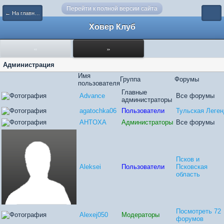
Перейти к полной версии сайта
← На главную
Ховер Клуб
«
»
Администрация
Имя
Группа
Форумы
пользователя
Главные
Advance
Все форумы
администраторы
agatochka06
Пользователи
Тульская Леге
AHTOXA
Администраторы
Все форумы
Псков и
Aleksei
Пользователи
Псковская
область
Посмотреть 72
Alexej050
Модераторы
форумов