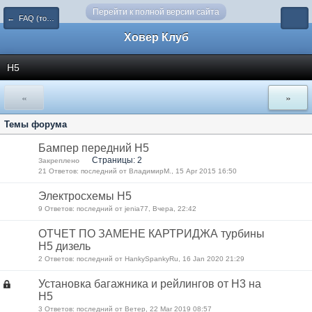
Перейти к полной версии сайта
← FAQ (только справочная информация)
Ховер Клуб
Н5
«
»
Темы форума
Бампер передний Н5
Страницы: 2
Закреплено
21 Ответов: последний от ВладимирМ., 15 Apr 2015 16:50
Электросхемы Н5
9 Ответов: последний от jenia77, Вчера, 22:42
ОТЧЕТ ПО ЗАМЕНЕ КАРТРИДЖА турбины
Н5 дизель
2 Ответов: последний от HankySpankyRu, 16 Jan 2020 21:29
Установка багажника и рейлингов от Н3 на
Н5
3 Ответов: последний от Ветер, 22 Mar 2019 08:57