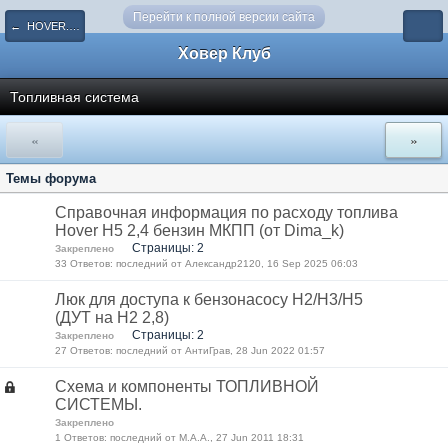
Перейти к полной версии сайта
← HOVER. Эксплуатация, ремонт
Ховер Клуб
Топливная система
«
»
Темы форума
Справочная информация по расходу топлива
Hover H5 2,4 бензин МКПП (от Dima_k)
Страницы: 2
Закреплено
33 Ответов: последний от Александр2120, 16 Sep 2025 06:03
Люк для доступа к бензонасосу Н2/Н3/Н5
(ДУТ на Н2 2,8)
Страницы: 2
Закреплено
27 Ответов: последний от АнтиГрав, 28 Jun 2022 01:57
Схема и компоненты ТОПЛИВНОЙ
СИСТЕМЫ.
Закреплено
1 Ответов: последний от М.А.А., 27 Jun 2011 18:31