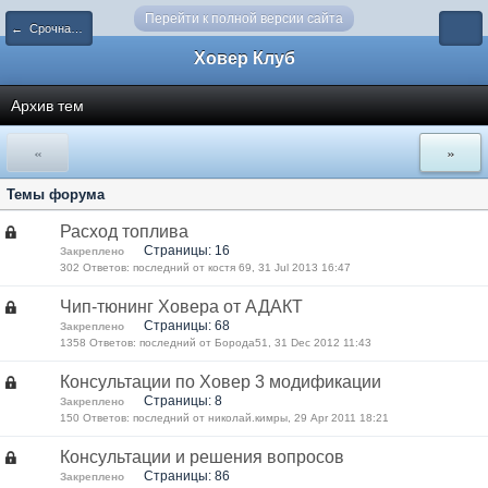
Перейти к полной версии сайта
← Срочная (оперативная) техпомощь
Ховер Клуб
Архив тем
«
»
Темы форума
Расход топлива
Страницы: 16
Закреплено
302 Ответов: последний от костя 69, 31 Jul 2013 16:47
Чип-тюнинг Ховера от АДАКТ
Страницы: 68
Закреплено
1358 Ответов: последний от Борода51, 31 Dec 2012 11:43
Консультации по Ховер 3 модификации
Страницы: 8
Закреплено
150 Ответов: последний от николай.кимры, 29 Apr 2011 18:21
Консультации и решения вопросов
Страницы: 86
Закреплено