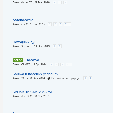
Автор shmel.75 ,
29 Mar 2016
1
2
3
Автопалатка.
Автор lets-2 ,
18 Jan 2017
1
2
3
7 →
Походный душ
Автор Sasha51 ,
14 Dec 2013
1
2
Палатка.
ОПРОС
Автор Vik 073 ,
11 Apr 2014
1
2
3
6 →
Банька в полевых условиях
Автор 63rus ,
09 Apr 2014
Всё о бане на природе
1
2
БАГАЖНИК-КАТАМАРАН
Автор sks1962 ,
30 Nov 2016