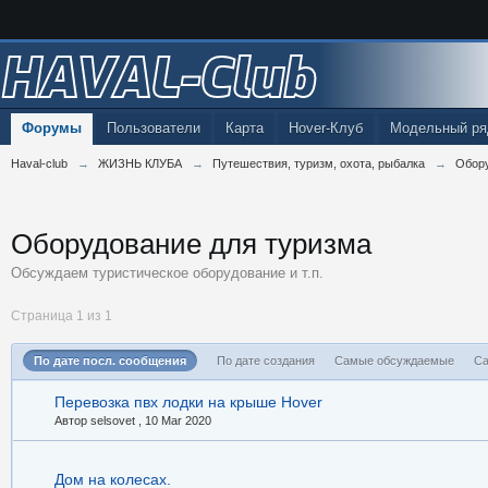
HAVAL-Club
Форумы
Пользователи
Карта
Hover-Клуб
Модельный ря
Haval-club
→
ЖИЗНЬ КЛУБА
→
Путешествия, туризм, охота, рыбалка
→
Обору
Оборудование для туризма
Обсуждаем туристическое оборудование и т.п.
Страница 1 из 1
По дате посл. сообщения
По дате создания
Самые обсуждаемые
Са
Перевозка пвх лодки на крыше Hover
Автор selsovet ,
10 Mar 2020
Дом на колесах.