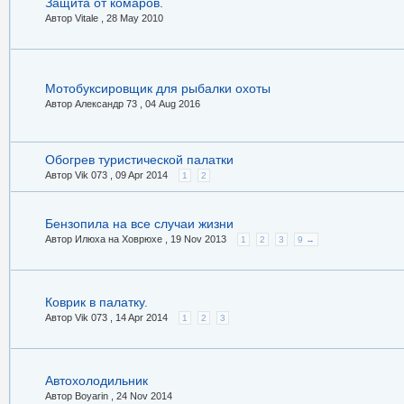
Защита от комаров.
Автор Vitale ,
28 May 2010
Мотобуксировщик для рыбалки охоты
Автор Александр 73 ,
04 Aug 2016
Обогрев туристической палатки
Автор Vik 073 ,
09 Apr 2014
1
2
Бензопила на все случаи жизни
Автор Илюха на Ховрюхе ,
19 Nov 2013
1
2
3
9 →
Коврик в палатку.
Автор Vik 073 ,
14 Apr 2014
1
2
3
Автохолодильник
Автор Boyarin ,
24 Nov 2014