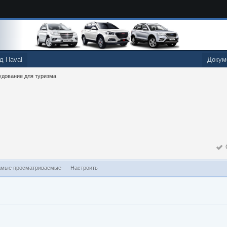
д Haval
Докум
дование для туризма
О
мые просматриваемые
Настроить