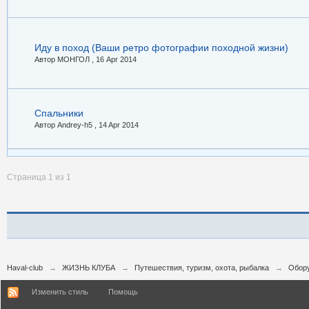
Иду в поход (Ваши ретро фотографии походной жизни)
Автор МОНГОЛ ,
16 Apr 2014
Спальники
Автор Andrey-h5 ,
14 Apr 2014
Страница 1 из 1
Haval-club
→
ЖИЗНЬ КЛУБА
→
Путешествия, туризм, охота, рыбалка
→
Обору
Изменить стиль
Помощь