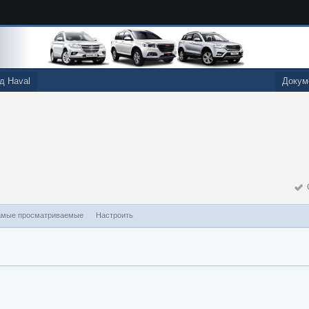
д Haval
Докум
О
мые просматриваемые
Настроить