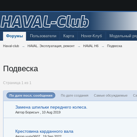
HAVAL-Club
Форумы
Пользователи
Карта
Hover-Клуб
Модельный ря
Haval-club
→
HAVAL. Эксплуатация, ремонт
→
HAVAL H6
→
Подвеска
Подвеска
Страница 1 из 1
По дате посл. сообщения
По дате создания
Самые обсуждаемые
Са
Замена шпильки переднего колеса.
Автор Борисыч ,
10 Aug 2019
Крестовина карданного вала
Автор yuriy0607 ,
19 Sep 2022