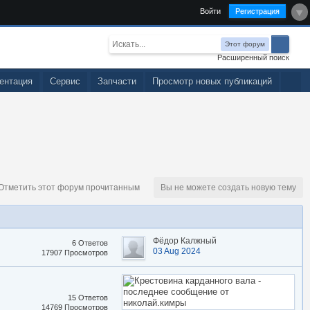
Войти
Регистрация
Этот форум
Расширенный поиск
ентация
Сервис
Запчасти
Просмотр новых публикаций
тметить этот форум прочитанным
Вы не можете создать новую тему
Фёдор Калжный
6 Ответов
03 Aug 2024
17907 Просмотров
15 Ответов
14769 Просмотров