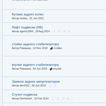
Кулаки задних колес
Автор modus ,
01 Jun 2021
Лифт подвески (Н6)
Автор ogurec2000 ,
29 Aug 2014
1
2
3
4
стойки заднего стабилизатора
Автор Ромашка ,
14 Nov 2019
стойки
втулки заднего стабилизатора
Автор Ромашка ,
04 Jun 2019
втулки
Замена задних амортизаторов
Автор den1912 ,
08 Jun 2015
1
2
Стучит подвеска
Автор DenVorteX ,
10 Feb 2014
1
2
3
8 →