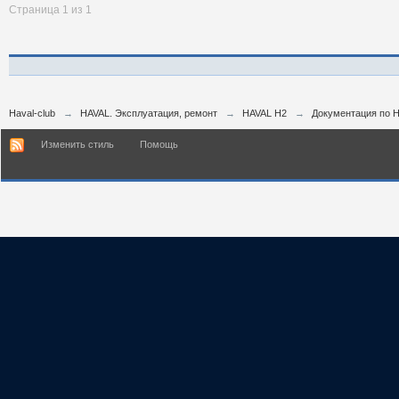
Страница 1 из 1
Haval-club
→
HAVAL. Эксплуатация, ремонт
→
HAVAL H2
→
Документация по H
Изменить стиль
Помощь