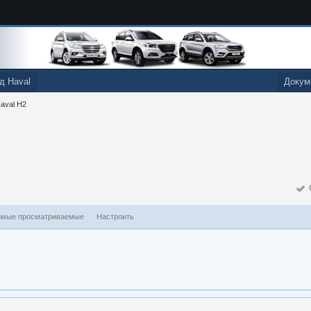
д Haval
Докум
aval H2
О
мые просматриваемые
Настроить