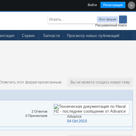
Войти
Регистрация
Этот форум
Расширенный поиск
ентация
Сервис
Запчасти
Просмотр новых публикаций
тметить этот форум прочитанным
Вы не можете создать новую тему
2 Ответов
0 Просмотров
Advance
04 Oct 2015