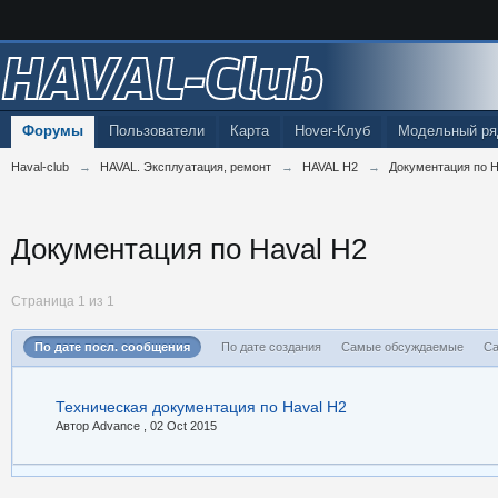
HAVAL-Club
Форумы
Пользователи
Карта
Hover-Клуб
Модельный ря
Haval-club
→
HAVAL. Эксплуатация, ремонт
→
HAVAL H2
→
Документация по H
Документация по Haval H2
Страница 1 из 1
По дате посл. сообщения
По дате создания
Самые обсуждаемые
Са
Техническая документация по Haval H2
Автор Advance ,
02 Oct 2015