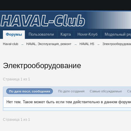
HAVAL-Club
Форумы
Пользователи
Карта
Hover-Клуб
Модельный ря
Haval-club
→
HAVAL. Эксплуатация, ремонт
→
HAVAL H5
→
Электрооборудова
Электрооборудование
Страница 1 из 1
По дате посл. сообщения
По дате создания
Самые обсуждаемые
Са
Нет тем. Такое может быть если тем действительно в данном форум
Страница 1 из 1