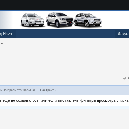
д Haval
Докум
ние
О
мые просматриваемые
Настроить
е еще не создавалось, или если выставлены фильтры просмотра списка