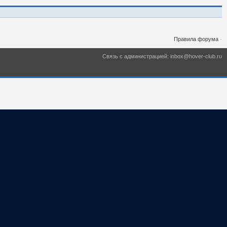
Правила форума
·
Связь с администрацией: inbox@hover-club.ru