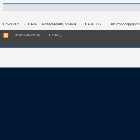
Haval-club
→
HAVAL. Эксплуатация, ремонт
→
HAVAL H5
→
Электрооборудова
Изменить стиль
Помощь