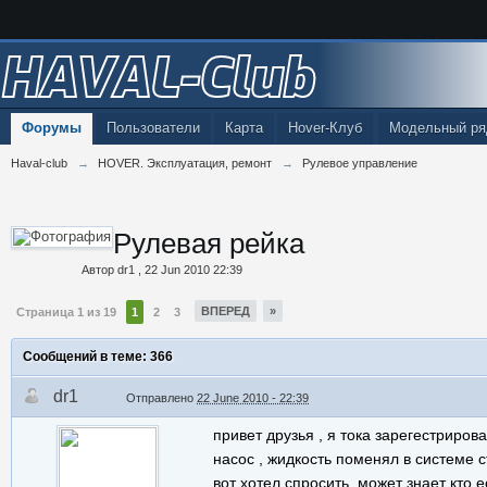
HAVAL-Club
Форумы
Пользователи
Карта
Hover-Клуб
Модельный ря
Haval-club
→
HOVER. Эксплуатация, ремонт
→
Рулевое управление
Рулевая рейка
Автор
dr1
,
22 Jun 2010 22:39
ВПЕРЕД
»
Страница 1 из 19
1
2
3
Сообщений в теме: 366
dr1
Отправлено
22 June 2010 - 22:39
привет друзья , я тока зарегестрирова
насос , жидкость поменял в системе с
вот хотел спросить, может знает кто 