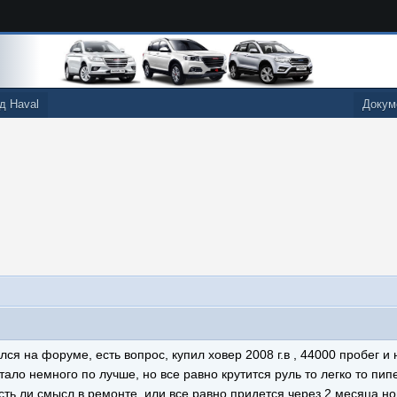
д Haval
Докум
лся на форуме, есть вопрос, купил ховер 2008 г.в , 44000 пробег и 
тало немного по лучше, но все равно крутится руль то легко то пи
есть ли смысл в ремонте, или все равно придется через 2 месяца н