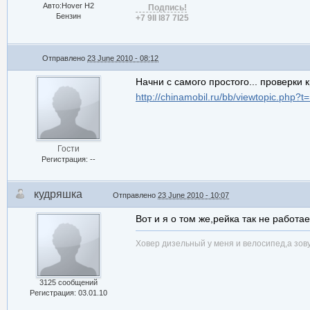
Авто:Hover H2
Подпись!
Бензин
+7 9II I87 7I25
Отправлено
23 June 2010 - 08:12
Начни с самого простого... проверки 
http://chinamobil.ru/bb/viewtopic.php?t
Гости
Регистрация: --
кудряшка
Отправлено
23 June 2010 - 10:07
Вот и я о том же,рейка так не работае
Ховер дизельный у меня и велосипед,а зов
3125 сообщений
Регистрация: 03.01.10