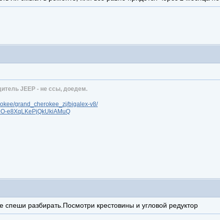
итель JEEP - не ссы, доедем.
erokee/grand_cherokee_zj/bigalex-v8/
Cl9O-e8XqLKePjQkUkiAMuQ
не спеши разбирать.Посмотри крестовины и угловой редуктор