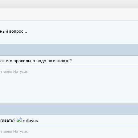
ный вопрос...
как его правильно надо натягивать?
ут меня Натусик
ягивать?
ут меня Натусик