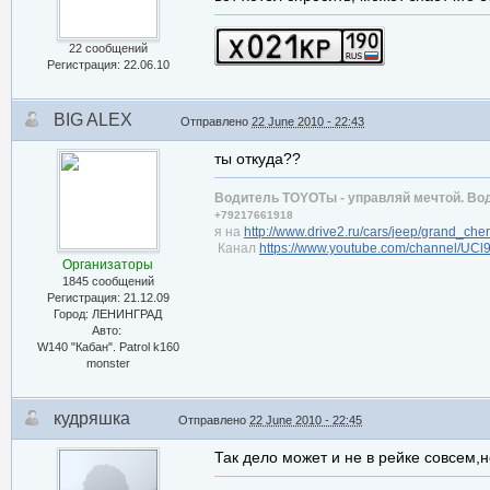
22 сообщений
Регистрация: 22.06.10
BIG ALEX
Отправлено
22 June 2010 - 22:43
ты откуда??
Водитель TOYOTы - управляй мечтой. Вод
+79217661918
я на
http://www.drive2.ru/cars/jeep/grand_ch
Канал
https://www.youtube.com/channel/U
Организаторы
1845 сообщений
Регистрация: 21.12.09
Город: ЛЕНИНГРАД
Авто:
W140 "Кабан". Patrol k160
monster
кудряшка
Отправлено
22 June 2010 - 22:45
Так дело может и не в рейке совсем,