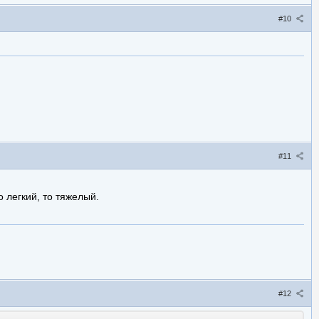
#10
#11
о легкий, то тяжелый.
#12