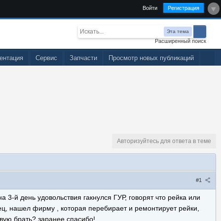
Войти
Регистрация
Эта тема
Расширенный поиск
ентация
Сервис
Запчасти
Просмотр новых публикаций
Авторизуйтесь для ответа в теме
#1
на 3-й день удовольствия гакнулся ГУР, говорят что рейка или
пец, нашел фирму , которая перебирает и ремонтирует рейки,
овую брать? заранее спасибо!