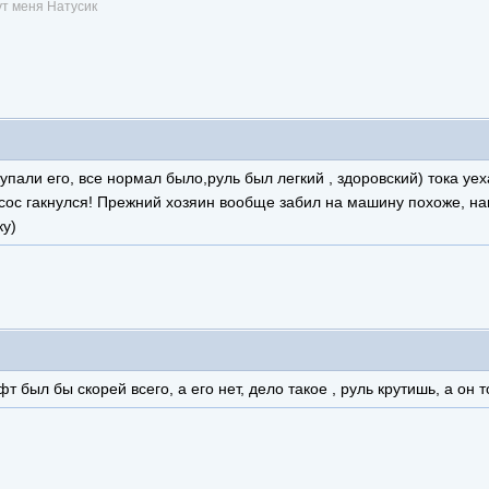
ут меня Натусик
купали его, все нормал было,руль был легкий , здоровский) тока уеха
насос гакнулся! Прежний хозяин вообще забил на машину похоже, н
ку)
 был бы скорей всего, а его нет, дело такое , руль крутишь, а он т