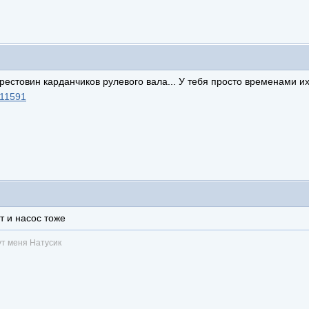
крестовин карданчиков рулевого вала... У тебя просто временами их
=11591
т и насос тоже
ут меня Натусик