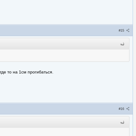
#15
где то на 1см прогибаться.
#16