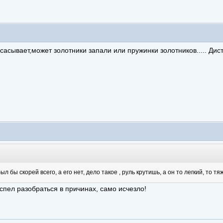
сасывает,может золотники запали или пружинки золотников..... Ди
 бы скорей всего, а его нет, дело такое , руль крутишь, а он то легкий, то т
спел разобраться в причинах, само исчезло!