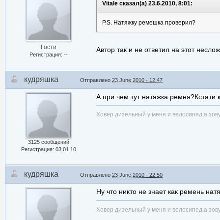
Vitale сказал(а) 23.6.2010, 8:01:
P.S. Натяжку ремешка проверил?
Гости
Автор так и не ответил на этот неслож
Регистрация: --
кудряшка
Отправлено
23 June 2010 - 12:47
А при чем тут натяжка ремня?Кстати 
Ховер дизельный у меня и велосипед,а зов
3125 сообщений
Регистрация: 03.01.10
кудряшка
Отправлено
23 June 2010 - 22:50
Ну что никто не знает как ремень нат
Ховер дизельный у меня и велосипед,а зов