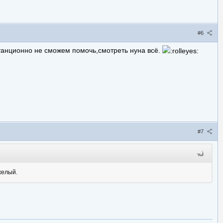
#6
станционно не сможем помочь,смотреть нуна всё.
#7
яжелый.