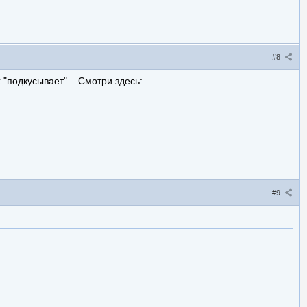
#8
 "подкусывает"... Смотри здесь:
#9