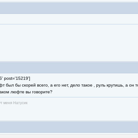
6' post='15219']
 был бы скорей всего, а его нет, дело такое , руль крутишь, а он т
 каком люфте вы говорите?
ут меня Натусик