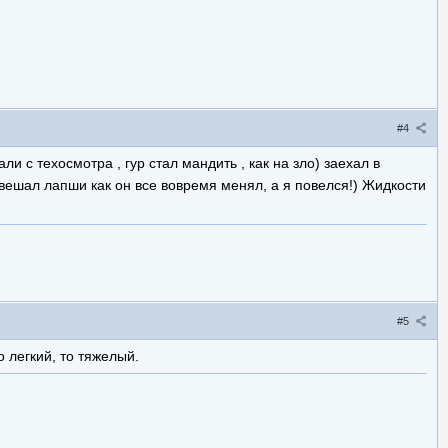
#4
ли с техосмотра , гур стал мандить , как на зло) заехал в
авешал лапши как он все вовремя менял, а я повелся!) Жидкости
#5
о легкий, то тяжелый.