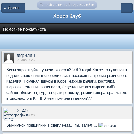
Перейти к полной версии сайта
← Срочная (оперативная) техпомощь
Ховер Клуб
Помогите пожалуйста
Ффилин
26 Jun 2026
Всем здраствуйте, у меня ховер н3 2010 года! Какое-то гудения в
педали сцепления и спереди свист похожий на трение резинового
изделия! Поменял шрусы взборе, нижние рычаги, косточки,
шаровые, сальник коленвала, ( сцепление без выробатки!!)
сайлентблоки тяг, гур, генератор, помпу, ремни генератора, масло
в двс,масло в КПП! В чём причина гудения???
2140
26 Jun 2026
Выжимной подшипник в сцеплении... гы,"запел"...