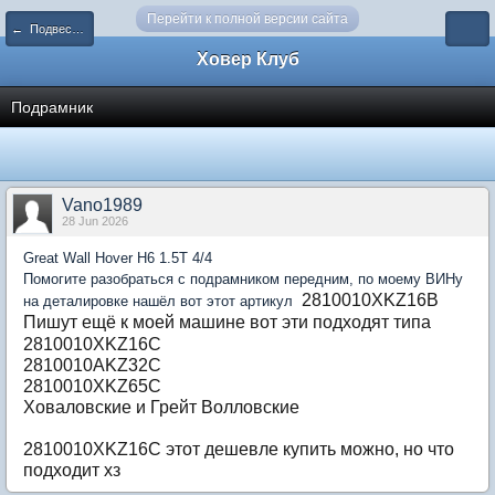
Перейти к полной версии сайта
← Подвеска и задний мост
Ховер Клуб
Подрамник
Vano1989
28 Jun 2026
Great Wall Hover H6 1.5T 4/4
Помогите разобраться с подрамником передним, по моему ВИНу
2810010
XKZ16B
на деталировке нашёл вот этот артикул
Пишут ещё к моей машине вот эти подходят типа
2810010
XKZ16C
2810010
AKZ32C
2810010
XKZ65C
Ховаловские и Грейт Волловские
2810010
XKZ16C этот дешевле купить можно, но что
подходит хз