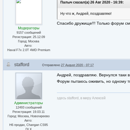
Палыч сказал(а) 26 Авг 2020 - 16:39:
Ну что ж, Андрей, поздравляю!
Спасибо дружище!!! Только форум смо
Модераторы
9157 сообщений
Регистрация: 25.12.09
Город: Москва
Авто:
Haval F7x 2.0T 4WD Premium
stafford
Отправлено
27 August 2020 - 07:17
Андрей, поздравляю. Вернулся таки в
Форум пытаюсь оживить, но одному т
здесь stafford, в миру Алексей
Администраторы
12493 сообщений
Регистрация: 19.03.11
Город: Москва, Новогиреево
Авто:
Н6 продан, Changan CS95
DLX