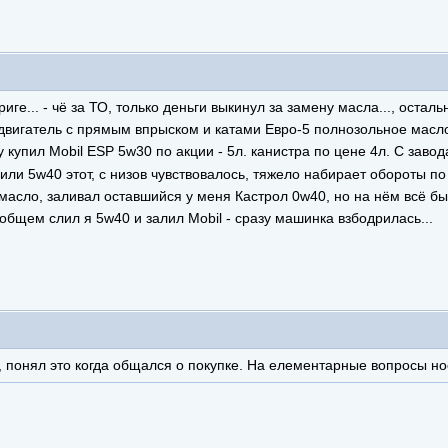
иге... - чё за ТО, только деньги выкинул за замену масла..., остал
двигатель с прямым впрыском и катами Евро-5 полнозольное масло....,
купил Mobil ESP 5w30 по акции - 5л. канистра по цене 4л. С заво
лили 5w40 этот, с низов чувствовалось, тяжело набирает обороты п
асло, заливал оставшийся у меня Кастрол 0w40, но на нём всё бы
 общем слил я 5w40 и залил Mobil - сразу машинка взбодрилась...
понял это когда общался о покупке. На елементарные вопросы нос