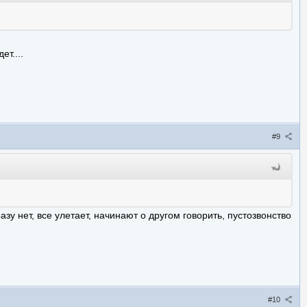
ет....
#9
зу нет, все улетает, начинают о другом говорить, пустозвонство
#10