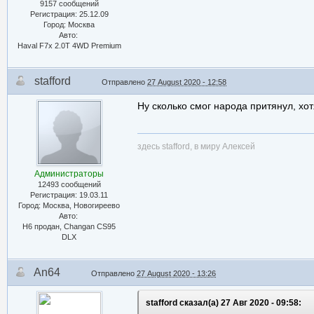
9157 сообщений
Регистрация: 25.12.09
Город: Москва
Авто:
Haval F7x 2.0T 4WD Premium
stafford
Отправлено
27 August 2020 - 12:58
Ну сколько смог народа притянул, хо
здесь stafford, в миру Алексей
Администраторы
12493 сообщений
Регистрация: 19.03.11
Город: Москва, Новогиреево
Авто:
Н6 продан, Changan CS95
DLX
An64
Отправлено
27 August 2020 - 13:26
stafford сказал(а) 27 Авг 2020 - 09:58: