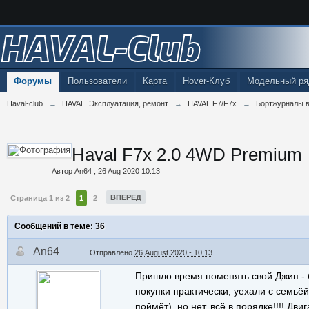
HAVAL-Club
Форумы
Пользователи
Карта
Hover-Клуб
Модельный ря
Haval-club
→
HAVAL. Эксплуатация, ремонт
→
HAVAL F7/F7x
→
Бортжурналы в
Haval F7x 2.0 4WD Premium
Автор
An64
,
26 Aug 2020 10:13
ВПЕРЕД
Страница 1 из 2
1
2
Сообщений в теме: 36
An64
Отправлено
26 August 2020 - 10:13
Пришло время поменять свой Джип - бы
покупки практически, уехали с семьё
поймёт), но нет, всё в порядке!!!! Д