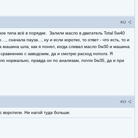
#12
ьное типа всё в порядке. Залили масло в двигатель Total 5w40
 сначала пауза..., ну и если коротко, то ответ - что есть, то и
да машина шла, как я понял, когда сливал масло 0w30 и машина
о сравнению с заводским, да и смотрю расход пополз. Я
ло нормально, правда он по анализам, почти 0w35, да и при
#13
 воротили. Ни нагой туда больше.