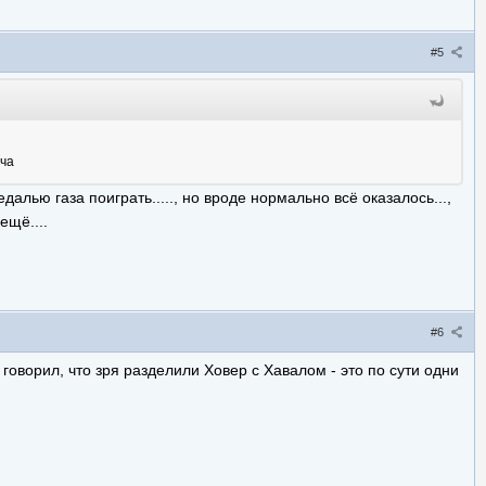
#5
яча
далью газа поиграть....., но вроде нормально всё оказалось...,
ещё....
#6
 говорил, что зря разделили Ховер с Хавалом - это по сути одни