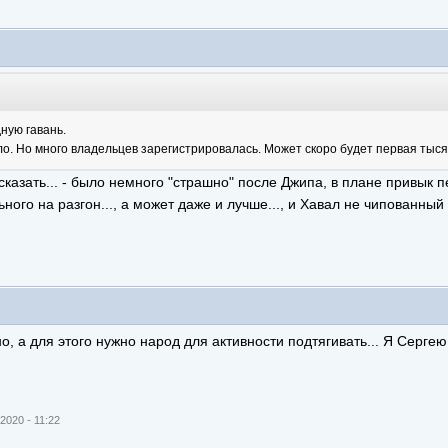
ную гавань.
о. Но много владельцев зарегистрировалась. Может скоро будет первая тыс
 сказать... - было немного "страшно" после Джипа, в плане привык пе
ного на разгон..., а может даже и лучше..., и Хавал не чипованный 
, а для этого нужно народ для активности подтягивать... Я Сергею
2020 - 11:22