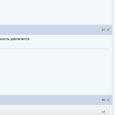
#7
вность увеличится
#8