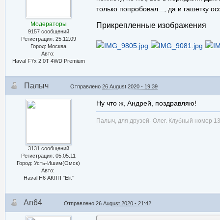
только попробовал..., да и гашетку осо
Модераторы
Прикрепленные изображения
9157 сообщений
Регистрация: 25.12.09
Город: Москва
Авто:
Haval F7x 2.0T 4WD Premium
Палыч
Отправлено
26 August 2020 - 19:39
Ну что ж, Андрей, поздравляю!
Палыч, для друзей- Олег. Клубный номер 13
3131 сообщений
Регистрация: 05.05.11
Город: Усть-Ишим(Омск)
Авто:
Haval H6 АКПП "Elit"
An64
Отправлено
26 August 2020 - 21:42