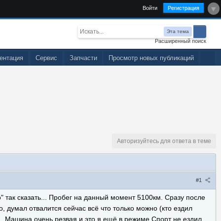
Войти
Регистрация
Эта тема
Расширенный поиск
ентация
Сервис
Запчасти
Просмотр новых публикаций
Авторизуйтесь для ответа в теме
#1
" так сказать... Пробег на данный момент 5100км. Сразу после
, думал отвалится сейчас всё что только можно (кто ездил
... Машина очень резвая и это я ещё в режиме Спорт не ездил,