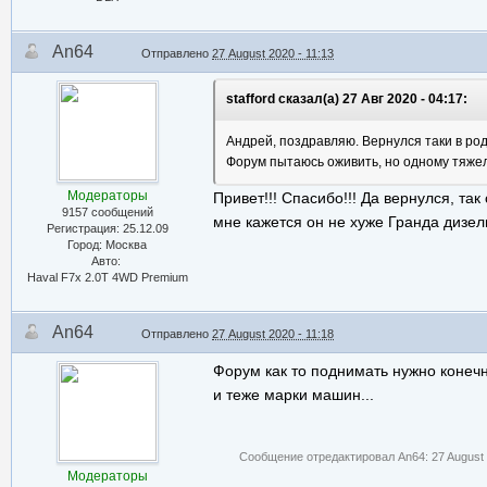
An64
Отправлено
27 August 2020 - 11:13
stafford сказал(а) 27 Авг 2020 - 04:17:
Андрей, поздравляю. Вернулся таки в род
Форум пытаюсь оживить, но одному тяжел
Модераторы
Привет!!! Спасибо!!! Да вернулся, так
9157 сообщений
мне кажется он не хуже Гранда дизель
Регистрация: 25.12.09
Город: Москва
Авто:
Haval F7x 2.0T 4WD Premium
An64
Отправлено
27 August 2020 - 11:18
Форум как то поднимать нужно конечно
и теже марки машин...
Сообщение отредактировал An64: 27 August 
Модераторы