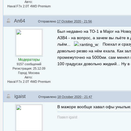
Авто:
Haval F7x 2.0T 4WD Premium
An64
Отправлено
17 October 2020 - 21:56
Был недавно на ТО-1 в Major на Новор
A3B4 - на вопрос, а зачем вы льёте в 
льём...
Поехал и сразу 
довольно резво на нём ехала. Как за
промежуточно на 5000км. сам менял м
Модераторы
100 градусах довольно жидкий... Ну в
9157 сообщений
Регистрация: 25.12.09
Город: Москва
Авто:
Haval F7x 2.0T 4WD Premium
igaist
Отправлено
18 October 2020 - 21:47
В мажоре вообще хавал офы унылые, 
Павел igaist