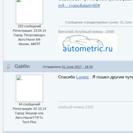
m4-...r=asc&start=60#
Сообщение отредактировал Lovetz: 01 June 
153 сообщений
Регистрация: 23.04.14
Виталий. Клубный номер - 2446
Город: Петрозаводск
Авто:Hover M4
бензин, МКПП
Gabllin
Отправлено
01 June 2017 - 18:34
Спасибо
Lovetz
. Я пошел другим путе
44 сообщений
клубный номер-2320
Регистрация: 02.10.14
Город: йошкар-ола
Авто:Haval F7/F7x
Tech Plus