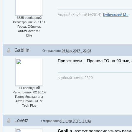
Андрей (Клубный №2014),
Кубический Мъ
3535 сообщений
Регистрация: 25.11.11
Город: Обнинск
Авто:Hover M2
Elite
Gabllin
Отправлено
26 May 2017 - 22:08
Привет всем ! Прошел ТО на 90 тыс, 
клубный номер-2320
44 сообщений
Регистрация: 02.10.14
Город: йошкар-ола
Авто:Haval F7/F7x
Tech Plus
Lovetz
Отправлено
01 June 2017 - 17:43
Gabllin
, вот тут попросил узнать разм