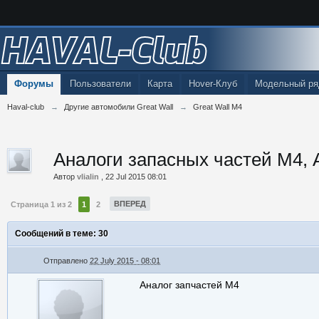
HAVAL-Club
Форумы
Пользователи
Карта
Hover-Клуб
Модельный ря
Haval-club
→
Другие автомобили Great Wall
→
Great Wall M4
Аналоги запасных частей М4, 
Автор
vlialin
,
22 Jul 2015 08:01
ВПЕРЕД
Страница 1 из 2
1
2
Сообщений в теме: 30
Отправлено
22 July 2015 - 08:01
Аналог запчастей М4