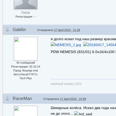
Гости
Регистрация: --
Gabllin
Отправлено
17 April 2016 - 21:28
я долго искал под наш размер краси
PDW NEMESIS (831/01) 6.0x16/4x100 
44 сообщений
Регистрация: 02.10.14
Город: йошкар-ола
Авто:Haval F7/F7x
Tech Plus
клубный номер-2320
RacerMan
Отправлено
17 April 2016 - 22:58
Шикарные колёса. Искал два года наз
не до этого...