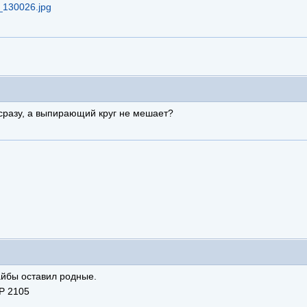
ь сразу, а выпирающий круг не мешает?
айбы оставил родные.
-P 2105