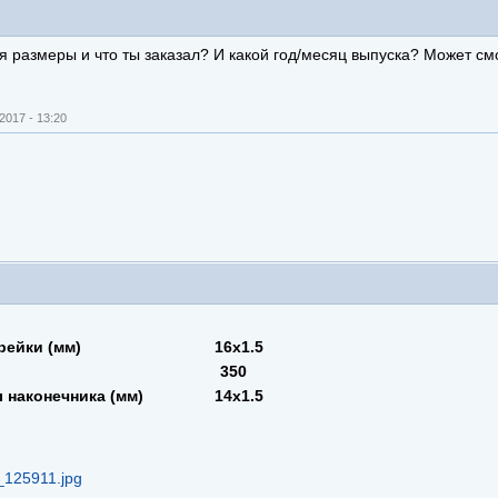
ебя размеры и что ты заказал? И какой год/месяц выпуска? Может с
2017 - 13:20
стороны рейки (мм) 16x1.5
и ± 10(мм) 350
роны наконечника (мм) 14x1.5