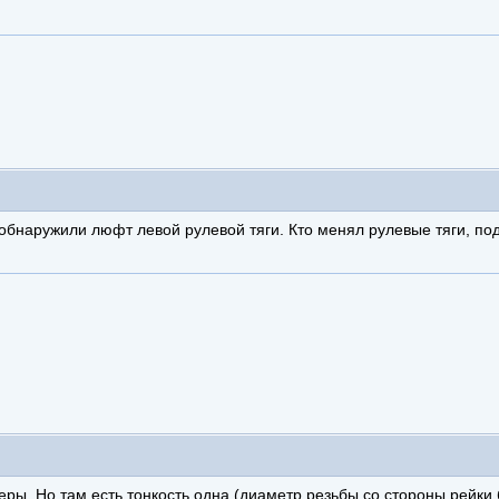
обнаружили люфт левой рулевой тяги. Кто менял рулевые тяги, по
еры. Но там есть тонкость одна (
диаметр резьбы со стороны рейки 