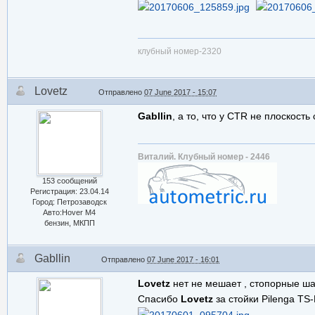
клубный номер-2320
Lovetz
Отправлено
07 June 2017 - 15:07
Gabllin
, а то, что у CTR не плоскост
Виталий. Клубный номер - 2446
153 сообщений
Регистрация: 23.04.14
Город: Петрозаводск
Авто:Hover M4
бензин, МКПП
Gabllin
Отправлено
07 June 2017 - 16:01
Lovetz
нет не мешает , стопорные ш
Спасибо
Lovetz
за стойки Pilenga TS