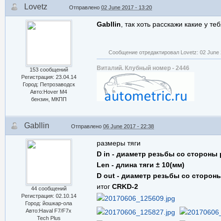
Lovetz
Отправлено
02 June 2017 - 13:20
Gabllin
, так хоть расскажи какие у т
Сообщение отредактировал Lovetz: 02 June 
Виталий. Клубный номер - 2446
153 сообщений
Регистрация: 23.04.14
Город: Петрозаводск
Авто:Hover M4
бензин, МКПП
Gabllin
Отправлено
06 June 2017 - 22:38
размеры тяги
D in - диаметр резьбы со 
Len - длина тяг
D out - диаметр резьбы со сто
итог
CRKD-2
44 сообщений
Регистрация: 02.10.14
Город: йошкар-ола
Авто:Haval F7/F7x
Tech Plus