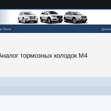
д Haval
Докум
Аналог тормозных колодок М4