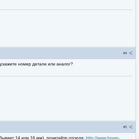
#4
дскажите номер детали или аналог?
#5
бывает 14 или 16 мм
), почитайте отсюда:
http://www.hover-