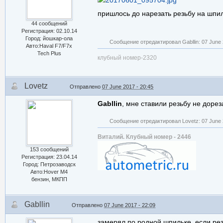
пришлось до нарезать резьбу на шпил
44 сообщений
Регистрация: 02.10.14
Город: йошкар-ола
Сообщение отредактировал Gabllin: 07 June 
Авто:Haval F7/F7x
Tech Plus
клубный номер-2320
Lovetz
Отправлено
07 June 2017 - 20:45
Gabllin
, мне ставили резьбу не доре
Сообщение отредактировал Lovetz: 07 June 
Виталий. Клубный номер - 2446
153 сообщений
Регистрация: 23.04.14
Город: Петрозаводск
Авто:Hover M4
бензин, МКПП
Gabllin
Отправлено
07 June 2017 - 22:09
замерял по родной шпильке, если ре