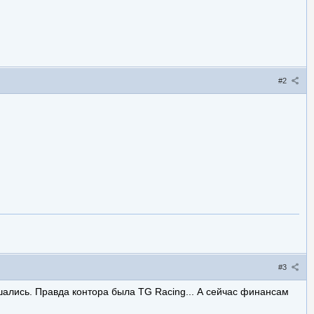
#2
#3
ашались. Правда контора была TG Racing... А сейчас финансам