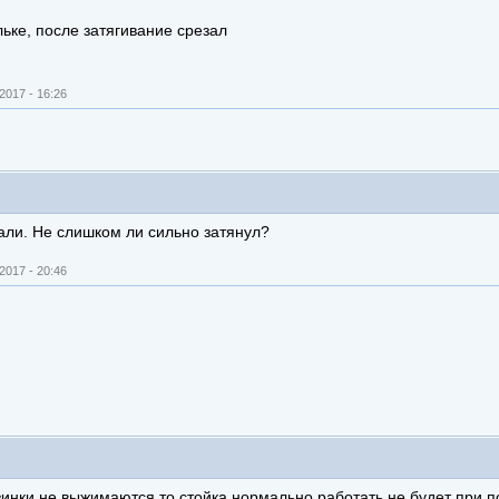
ьке, после затягивание срезал
2017 - 16:26
зали. Не слишком ли сильно затянул?
2017 - 20:46
зинки не выжимаются то стойка нормально работать не будет при 