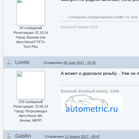
Сообщение отредактировал Gabllin: 07 June 
клубный номер-2320
44 сообщений
Регистрация: 02.10.14
Город: йошкар-ола
Авто:Haval F7/F7x
Tech Plus
Lovetz
Отправлено
08 June 2017 - 12:30
А может и дорезали резьбу... Уже не
Виталий. Клубный номер - 2446
153 сообщений
Регистрация: 23.04.14
Город: Петрозаводск
Авто:Hover M4
бензин, МКПП
Gabllin
Отправлено
12 August 2017 - 00:47