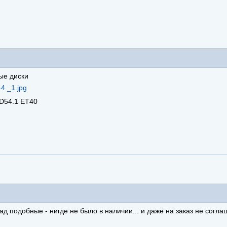
вые диски
D54.1 ET40
ад подобные - нигде не было в наличии... и даже на заказ не согл