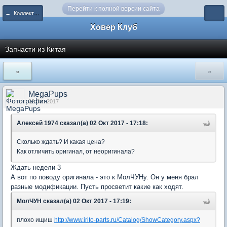
Перейти к полной версии сайта
← Коллективные закупки
Ховер Клуб
Запчасти из Китая
«
»
MegaPups
02 Oct 2017
Алексей 1974 сказал(а) 02 Окт 2017 - 17:18:
Сколько ждать? И какая цена?
Как отличить оригинал, от неоригинала?
Ждать недели 3
А вот по поводу оригинала - это к МолЧУНу. Он у меня брал
разные модификации. Пусть просветит какие как ходят.
МолЧУН сказал(а) 02 Окт 2017 - 17:19:
плохо ищиш
http://www.irito-parts.ru/Catalog/ShowCategory.aspx?