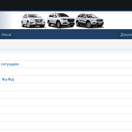
 Haval
Докум
 ситуациях
, Фа-Фа)