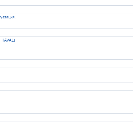
луатация.
о HAVAL)