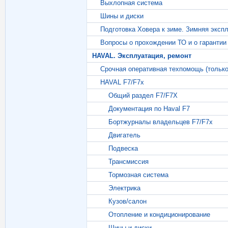
Выхлопная система
Шины и диски
Подготовка Ховера к зиме. Зимняя эксп
Вопросы о прохождении ТО и о гарантии
HAVAL. Эксплуатация, ремонт
Срочная оперативная техпомощь (тольк
HAVAL F7/F7x
Общий раздел F7/F7X
Документация по Haval F7
Бортжурналы владельцев F7/F7x
Двигатель
Подвеска
Трансмиссия
Тормозная система
Электрика
Кузов/салон
Отопление и кондиционирование
Шины и диски