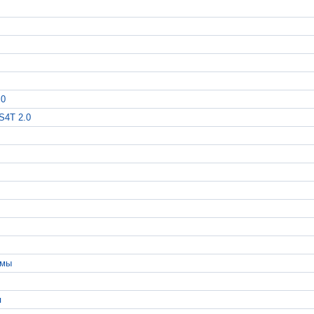
.0
S4Т 2.0
емы
я