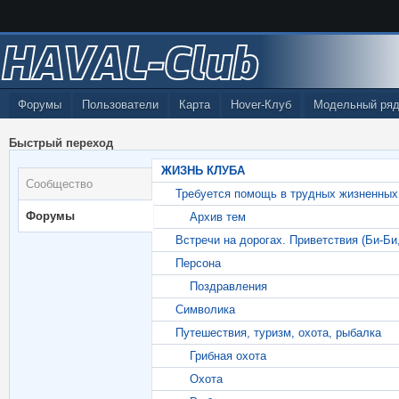
HAVAL-Club
Форумы
Пользователи
Карта
Hover-Клуб
Модельный ряд
Быстрый переход
ЖИЗНЬ КЛУБА
Сообщество
Требуется помощь в трудных жизненных
Форумы
Архив тем
Встречи на дорогах. Приветствия (Би-Би
Персона
Поздравления
Символика
Путешествия, туризм, охота, рыбалка
Грибная охота
Охота