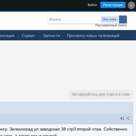
Войти
Регистрация
Эта тема
Расширенный поиск
ентация
Сервис
Запчасти
Просмотр новых публикаций
Авторизуйтесь для ответа в теме
#1
ресу: Зеленоград ул заводская 38 стр3 второй этаж. Собственно
 чего, а также киа и хендай.