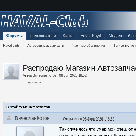
HAVAL-Club
Форумы
Пользователи
Карта
Hover-Клуб
Модельный ря
Haval-club
→
Автосервисы, запчасти
→
Частные объявления
→
Запчасти, тюн
Распродаю Магазин Автозапча
Автор
ВячеславКотов
,
08 Jun 2026 18:52
запчасти
В этой теме нет ответов
ВячеславКотов
Отправлено
08 June 2026 - 18:52
Так случилось что умер мой отец, от 
у меня 2 недели аренды и буду сьезжа