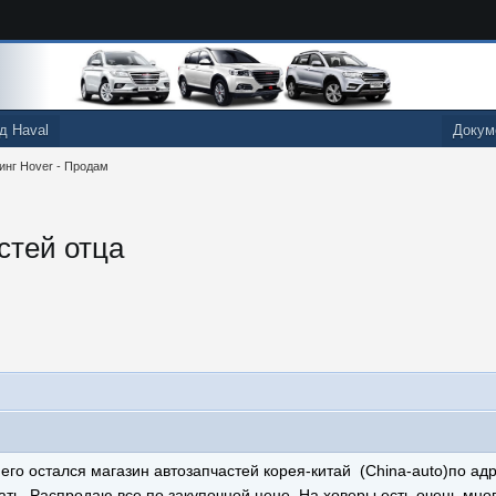
д Haval
Докум
инг Hover - Продам
стей отца
него остался магазин автозапчастей корея-китай (China-auto)по ад
ть. Распродаю все по закупочной цене. На ховеры есть очень много