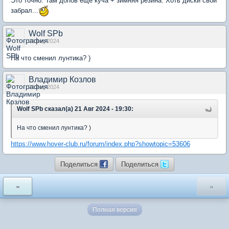
Это точно. Там допов ещё куча + зимняя резина. Хоть диски свои
забрал...
Wolf SPb
21 Aug 2024
На что сменил лунтика? )
Владимир Козлов
21 Aug 2024
Wolf SPb сказал(а) 21 Авг 2024 - 19:30:
На что сменил лунтика? )
https://www.hover-club.ru/forum/index.php?showtopic=53606
Поделиться
Поделиться
«
»
Полная версия