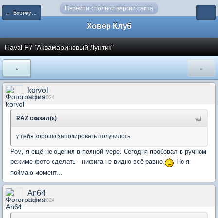
Перейти к полной версии сайта
← Бортжурналы владельцев F7/F7x
Ховер Клуб
Haval F7 "Аквамариновый Лунтик"
«
»
korvol
18 Jul 2024
RAZ сказал(а)
у тебя хорошо заполировать получилось
Ром, я ещё не оценил в полной мере. Сегодня пробовал в ручном
режиме фото сделать - нифига не видно всё равно.
Но я
поймаю момент...
An64
19 Jul 2024