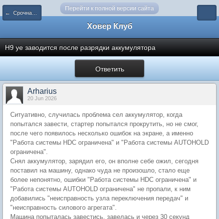
Перейти к полной версии сайта
← Срочная оперативная техпомощь (только HAVAL)
Ховер Клуб
Н9 yе заводится после разрядки аккумулятора
Ответить
Arharius
20 Jun 2026
Ситуативно, случилась проблема сел аккумулятор, когда
попытался завести, стартер попытался прокрутить, но не смог,
после чего появилось несколько ошибок на экране, а именно
"Работа системы HDC ограничена" и "Работа системы AUTOHOLD
ограничена".
Снял аккумулятор, зарядил его, он вполне себе ожил, сегодня
поставил на машину, однако чуда не произошло, стало еще
более непонятно, ошибки "Работа системы HDC ограничена" и
"Работа системы AUTOHOLD ограничена" не пропали, к ним
добавились "неисправность узла переключения передач" и
"неисправность силового агрегата".
Машина попыталась завестись, завелась и через 30 секунд