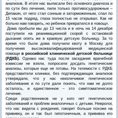
анализов. В итоге нас выписали без основного диагноза и
по сути без лечения, пили только противосудорожные –
Депакин, от него стал сонным и заторможенным, спал по
15 часов подряд, глаза полностью не открывал. Как не
больно нам говорить, но ребенок превратился в «овощ».
Дома пробыли мы до 13 числа и в ночь на 14 декабря
поступили на реанимационной скорой с остановкой
дыхания опять же в краевую детскую больницу. За то
время что были дома получили квоту в Москву для
получения высококвалифицированной медицинской
помощи
в российской клинической детской больнице
(РДКБ).
Однако нас туда после заседания врачебной
комиссии не взяли, попросили досдать генетические
анализы, которые еще не готовы. На телемосте с РДКБ
представители клиники, без подтверждающих анализов
утверждали, что у нас неизлечимое генетическое
заболевание и по сути дали понять, что нам не долго
осталось, и единственное – это симптоматическое
лечение.
Среди родственников ни у кого нет генетических
заболеваний и проблем аналогичных с детьми. Невролог,
что нас видела с рождения, говорит больше похоже на
прививку, он и так был гипотоничным, а прививка его