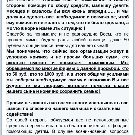
стороны помощи по сбору средств, малышу девять
месяцев и казалось бы вся жизнь впереди…… и мы
должны сделать все необходимое и возможное, чтоб
ему помочь и не жалеть о том, что не было сделано, а
могло в корне изменить ситуацию !
Спасибо за понимание и не равнодушие Всем, кто не
прошел мимо, будем рады любой помощи, даже 50
рублей в общей массе ценны для нашего сына!!!
Мы понимаем, что сейчас все организации живут в
условиях кризиса и не просим больших сумм, кто
сколько сможет и посчитает возможным. Мы
обращаемся во многие фирмы с данной просьбой, кто
то 50 руб., кто то 1000 руб., а в итоге общими усилиями
мы соберем необходимую сумму и возможно Вы все
будете те ми людьми, которые помогли спасти
нашего сына и конечно сохранить семью!
Просим не лишать нас возможности использовать все
шансы по спасению нашего малыша и оказать нам
содействие!
Со своей стороны обязуемся все не использованные
средства перевести на счета благотворительных фондов,
помогающих детям. В случае возникновения вопросов