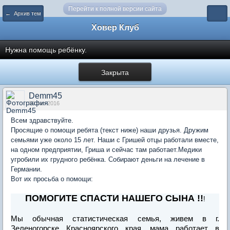
Перейти к полной версии сайта
← Архив тем
Ховер Клуб
Нужна помощь ребёнку.
Закрыта
Demm45
30 Jan 2016
Всем здравствуйте.
Просящие о помощи ребята (текст ниже) наши друзья. Дружим
семьями уже около 15 лет. Наши с Гришей отцы работали вместе,
на одном предприятии, Гриша и сейчас там работает.Медики
угробили их грудного ребёнка. Собирают деньги на лечение в
Германии.
Вот их просьба о помощи:
ПОМОГИТЕ СПАСТИ НАШЕГО СЫНА !!
!
Мы обычная статистическая семья, живем в г.
Зеленогорске Красноярского края, мама работает в