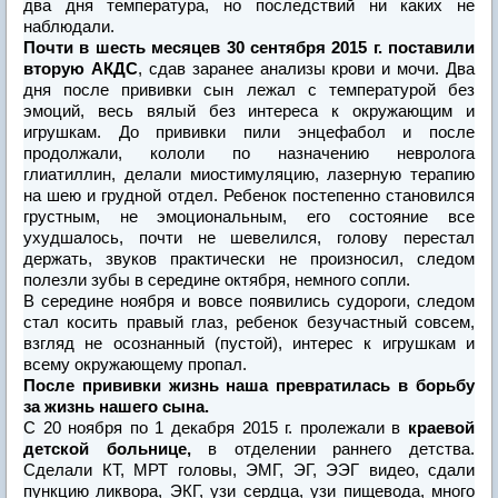
два дня температура, но последствий ни каких не
наблюдали.
Почти в шесть месяцев 30 сентября 2015 г. поставили
вторую АКДС
, сдав заранее анализы крови и мочи. Два
дня после прививки сын лежал с температурой без
эмоций, весь вялый без интереса к окружающим и
игрушкам. До прививки пили энцефабол и после
продолжали, кололи по назначению невролога
глиатиллин, делали миостимуляцию, лазерную терапию
на шею и грудной отдел. Ребенок постепенно становился
грустным, не эмоциональным, его состояние все
ухудшалось, почти не шевелился, голову перестал
держать, звуков практически не произносил, следом
полезли зубы в середине октября, немного сопли.
В середине ноября и вовсе появились судороги, следом
стал косить правый глаз, ребенок безучастный совсем,
взгляд не осознанный (пустой), интерес к игрушкам и
всему окружающему пропал.
После прививки жизнь наша превратилась в борьбу
за жизнь нашего сына.
С 20 ноября по 1 декабря 2015 г. пролежали в
краевой
детской больнице,
в отделении раннего детства.
Сделали КТ, МРТ головы, ЭМГ, ЭГ, ЭЭГ видео, сдали
пункцию ликвора, ЭКГ, узи сердца, узи пищевода, много