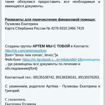
также обязуемся предоставить все необходимые и
имеющиеся документы.
Реквизиты для перечисления финансовой помощи:
Пузикова Екатерина
Карта Сбербанка России № 4276 8310 2466 7419
Созданы группы
АРТЕМ МЫ С ТОБОЙ
в Контакте:
http://vk.com/artempuzikov
[font="'times new roman', times;"]и
Фейсбуке:
https://m.facebook.c...w=info&refid=18
размещены
, где размещены все документы по лечению и
обследованию[/font]
Контактный тел.: 89135108742, 89138338161, 89130376263.
С уважением, родители Артёма - Пузиковы Екатерина и
Григорий.
С уважением,
Екатерина Пузикова