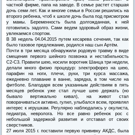
частной фирме, папа на заводе. В семье растет старшая
дочь семи лет. Как и многие семьи в России решились на
второго ребенка, чтоб к школе дочь была под присмотром
у мамы. Беременность была долгожданная, к ней
готовились задолго. Сами ведем здоровый образ жизни,
увлекаемся спортом.
В 38 недель 04.04.2015 путем кесарева сечения, так как
было тазовое предлежание, родился наш сын Артём.
Почти в три месяца обнаружили родовую травму в виде
смещения первого шейного позвонка и нестабильность
С2-С3. Правили шею, носили воротник Шанца три недели,
делали много физио процедур: электрофорез на шею,
парафин на ноги, плечи, руки, три курса массажа,
ежедневно плавание в ванне, зарядка, в том числе на
фитболе. Благодаря всем указанным действиям в пять
месяцев ребенок уже стал лучше шею держать (но
бывало вертикально кивал), на живот стал
поворачиваться активно, гулил, улыбался всем, проявлял
интерес к игрушкам. Регулярно наблюдались у окулиста,
педиатра, невролога. Но все равно ребенок рос с
небольшой задержкой развития и отставал от своих
сверстников.
27 июля 2015 г. поставили первую прививку АКДС, была