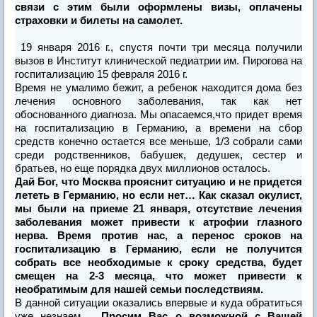
связи с этим были оформлены
визы, оплачены
страховки и билеты на самолет.
19 января 2016 г., спустя почти три месяца получили
вызов в Институт клинической педиатрии им. Пирогова на
госпитализацию 15 февраля 2016 г.
Время не умалимо бежит, а ребенок находится дома без
лечения основного заболевания, так как нет
обоснованного диагноза. Мы опасаемся,что придет время
на госпитализацию в Германию, а времени на сбор
средств конечно остается все меньше, 1/3 собрали сами
среди родственников, бабушек, дедушек, сестер и
братьев, но еще порядка двух миллионов осталось.
Дай Бог, что Москва прояснит ситуацию и не придется
лететь в Германию, но если нет… Как сказал окулист,
мы были на приеме 21 января, отсутствие лечения
заболевания может привести к атрофии глазного
нерва. Время против нас, а перенос сроков на
госпитализацию в Германию, если не получится
собрать все необходимые к сроку средства, будет
смещен на 2-3 месяца, что может привести к
необратимым для нашей семьи последствиям.
В данной ситуации оказались впервые и куда обратиться
уже незнаем….
Просим Вас о возможной с Вашей