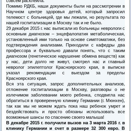
совсем расклеила.
Помимо РДКБ, наши документы были на рассмотрении в
Научном центре здоровья детей, который запросил
телемост с больницей, где мы лежали, но результата по
нашей госпитализации в Москву так и не было.
29 декабря 2015 г. нас выписали из больницы неврологи с
основным диагнозом – энцефалопатия метаболическая,
установленный ими только на основе симптоматики, без
подтверждения анализами. Приходили с кафедры два
профессора и буквально давали понять, что с таким
диагнозом (генетическое нарушение обмена веществ) как
у нас, дети долго не живут, смотрел нас и главный
невролог эпилептолог Красноярского края, в выписке
указал рекомендации с выездом за пределы
Красноярского края.
Вся эта ситуация, запрос дополнительных анализов,
отложение госпитализации в Москву, разговоры о не
излечимом заболевании моего ребенка, сподвигла нас
обратиться в проверенную клинику Германии (г. Мюнхен),
так как мы не можем ждать пока наш ребенок умрет и
бездействовать и просто обязаны использовать все
возможные шансы по спасению своего малыша!
В декабре 2015 г. получили вызов на 3 марта 2016 г. в
клинику Германии и счет в размере 32 300 евро. В